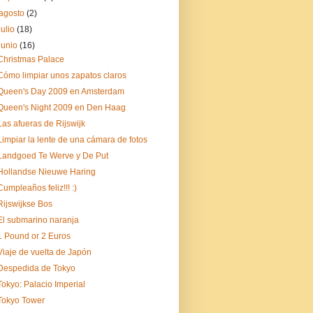
agosto
(2)
julio
(18)
junio
(16)
Christmas Palace
Cómo limpiar unos zapatos claros
Queen's Day 2009 en Amsterdam
Queen's Night 2009 en Den Haag
Las afueras de Rijswijk
Limpiar la lente de una cámara de fotos
Landgoed Te Werve y De Put
Hollandse Nieuwe Haring
Cumpleaños feliz!!! :)
Rijswijkse Bos
El submarino naranja
1 Pound or 2 Euros
Viaje de vuelta de Japón
Despedida de Tokyo
Tokyo: Palacio Imperial
Tokyo Tower