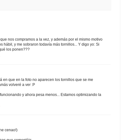
x que nos compramos a la vez, y además por el mismo motivo
s hábil, y me sobraron todavía más tornillos... Y digo yo: Si
orqué los ponen???
6
stá en que en la foto no aparecen los tornillos que se me
amás volveré a ver :P
ue funcionando y ahora pesa menos... Estamos optimizando la
9
he cenao!)
asos que comentáis.