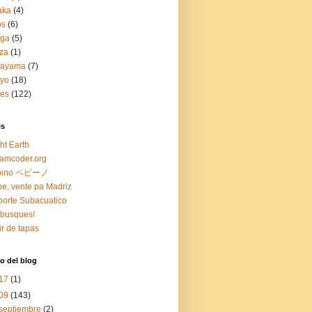
aka
(4)
os
(6)
aga
(5)
za
(1)
kayama
(7)
kyo
(18)
jes
(122)
es
ht Earth
amcoder.org
pino ペピーノ
e, vente pa Madriz
orte Subacuatico
busques!
ir de tapas
o del blog
17
(1)
09
(143)
septiembre
(2)