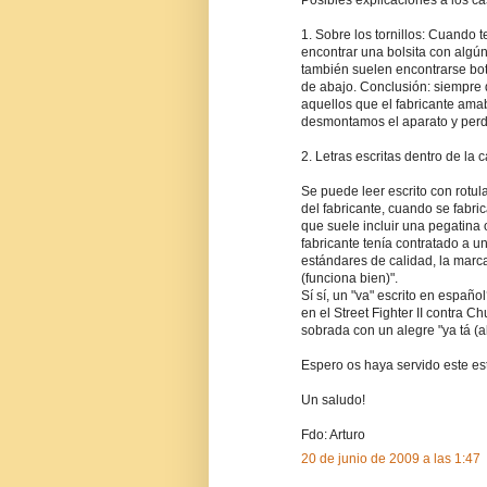
1. Sobre los tornillos: Cuando t
encontrar una bolsita con algú
también suelen encontrarse bot
de abajo. Conclusión: siempre
aquellos que el fabricante ama
desmontamos el aparato y per
2. Letras escritas dentro de la 
Se puede leer escrito con rotu
del fabricante, cuando se fabri
que suele incluir una pegatina 
fabricante tenía contratado a u
estándares de calidad, la marca
(funciona bien)".
Sí sí, un "va" escrito en españ
en el Street Fighter II contra C
sobrada con un alegre "ya tá (al
Espero os haya servido este estu
Un saludo!
Fdo: Arturo
20 de junio de 2009 a las 1:47