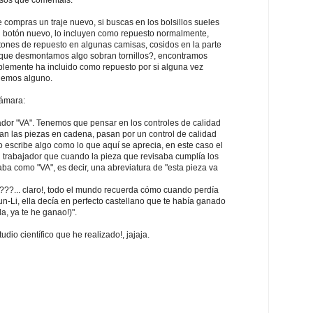
e compras un traje nuevo, si buscas en los bolsillos sueles
n botón nuevo, lo incluyen como repuesto normalmente,
ones de repuesto en algunas camisas, cosidos en la parte
 que desmontamos algo sobran tornillos?, encontramos
blemente ha incluido como repuesto por si alguna vez
demos alguno.
cámara:
lador "VA". Tenemos que pensar en los controles de calidad
can las piezas en cadena, pasan por un control de calidad
o escribe algo como lo que aquí se aprecia, en este caso el
n trabajador que cuando la pieza que revisaba cumplía los
ba como "VA", es decir, una abreviatura de "esta pieza va
ol???... claro!, todo el mundo recuerda cómo cuando perdía
hun-Li, ella decía en perfecto castellano que te había ganado
a, ya te he ganao!)".
dio científico que he realizado!, jajaja.