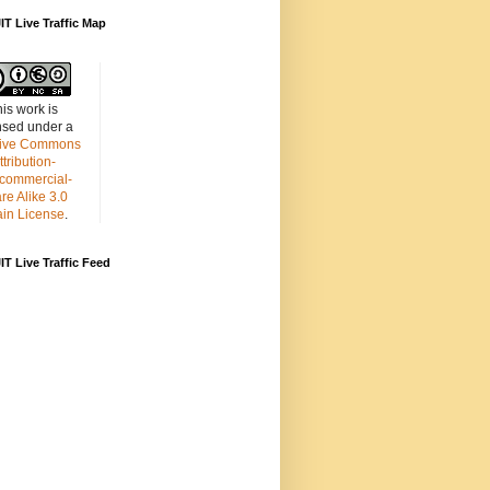
T Live Traffic Map
is work is
nsed under a
tive Commons
ttribution-
commercial-
re Alike 3.0
in License
.
T Live Traffic Feed