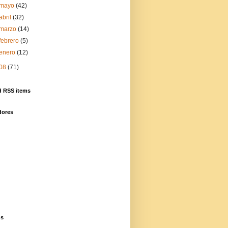
mayo
(42)
abril
(32)
marzo
(14)
febrero
(5)
enero
(12)
08
(71)
d RSS items
dores
gs