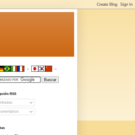
ipción RSS
ntradas
omentarios
tas