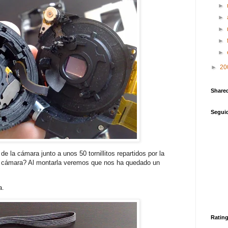
►
►
►
►
►
►
20
Share
Segui
 la cámara junto a unos 50 tornillitos repartidos por la
 cámara? Al montarla veremos que nos ha quedado un
a.
Ratin