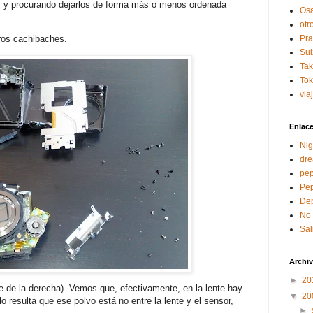
s y procurando dejarlos de forma más o menos ordenada
Os
otr
Pr
tros cachibaches.
Sui
Ta
To
via
Enlac
Nig
dre
pe
Pep
Dep
No 
Sal
Archiv
►
20
te de la derecha). Vemos que, efectivamente, en la lente hay
▼
20
rlo resulta que ese polvo está no entre la lente y el sensor,
►