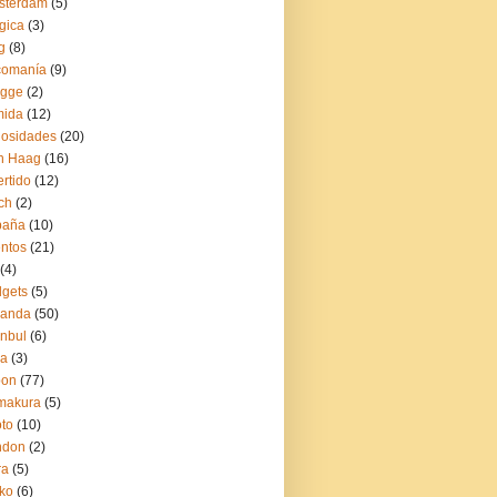
sterdam
(5)
gica
(3)
g
(8)
comanía
(9)
ugge
(2)
mida
(12)
iosidades
(20)
n Haag
(16)
ertido
(12)
ch
(2)
paña
(10)
ntos
(21)
(4)
gets
(5)
landa
(50)
anbul
(6)
ia
(3)
pon
(77)
makura
(5)
to
(10)
ndon
(2)
ra
(5)
ko
(6)