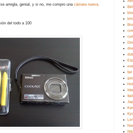
Am
 se arregla, genial, y si no, me compro una
cámara nueva
.
Bél
blo
bri
sión del todo a 100
Br
co
cur
De
div
dut
Es
eve
fail
gad
Ho
Ist
Ital
Ja
Ka
Kyo
Lo
Na
Nik