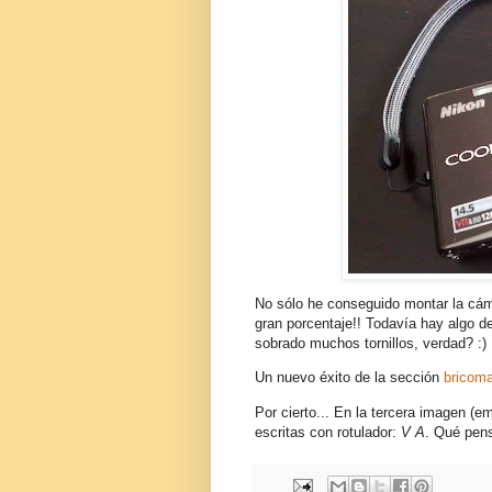
No sólo he conseguido montar la cám
gran porcentaje!! Todavía hay algo de
sobrado muchos tornillos, verdad? :)
Un nuevo éxito de la sección
bricom
Por cierto... En la tercera imagen (e
escritas con rotulador:
V A
. Qué pens