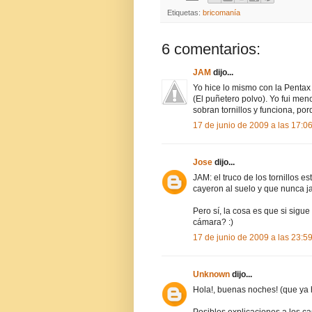
Etiquetas:
bricomanía
6 comentarios:
JAM
dijo...
Yo hice lo mismo con la Penta
(El puñetero polvo). Yo fui meno
sobran tornillos y funciona, p
17 de junio de 2009 a las 17:0
Jose
dijo...
JAM: el truco de los tornillos e
cayeron al suelo y que nunca j
Pero sí, la cosa es que si sig
cámara? :)
17 de junio de 2009 a las 23:5
Unknown
dijo...
Hola!, buenas noches! (que ya 
Posibles explicaciones a los c