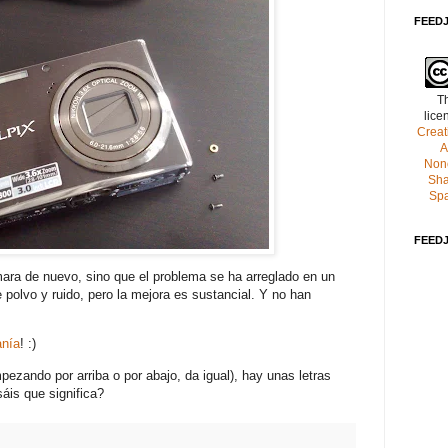
FEEDJI
Th
lice
Crea
A
Non
Sha
Spa
FEEDJI
ara de nuevo, sino que el problema se ha arreglado en un
 polvo y ruido, pero la mejora es sustancial. Y no han
anía
! :)
mpezando por arriba o por abajo, da igual), hay unas letras
áis que significa?