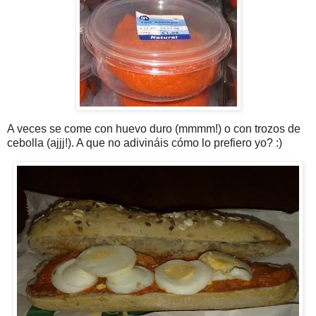
A veces se come con huevo duro (mmmm!) o con trozos de
cebolla (ajjj!). A que no adivináis cómo lo prefiero yo? :)