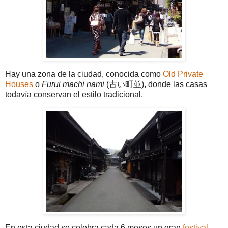
Hay una zona de la ciudad, conocida como
Old Private
Houses
o
Furui machi nami
(古い町並), donde las casas
todavía conservan el estilo tradicional.
En esta ciudad se celebra cada 6 meses un gran
festival