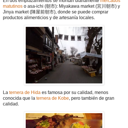
En dos emplazamientos se montan diariamente
mercados
matutinos
o asa-ichi (朝市): Miyakawa market (宮川朝市) y
Jinya market (陣屋前朝市), donde se puede comprar
productos alimenticios y de artesanía locales.
La
ternera de Hida
es famosa por su calidad, menos
conocida que la
ternera de Kobe
, pero también de gran
calidad.