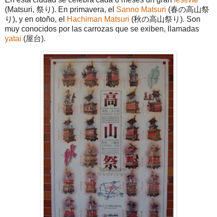
(Matsuri, 祭り). En primavera, el
Sanno Matsuri
(春の高山祭
り), y en otoño, el
Hachiman Matsuri
(秋の高山祭り). Son
muy conocidos por las carrozas que se exiben, llamadas
yatai
(屋台).