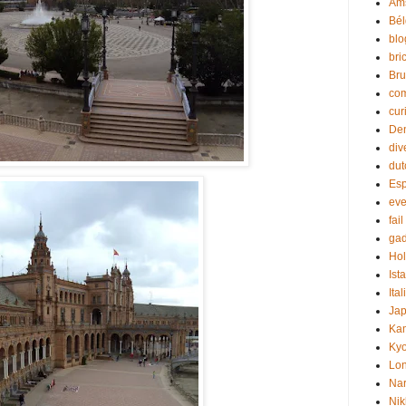
Am
Bél
blo
bri
Br
co
cur
De
div
dut
Es
eve
fail
gad
Ho
Ist
Ital
Ja
Ka
Kyo
Lo
Na
Nik