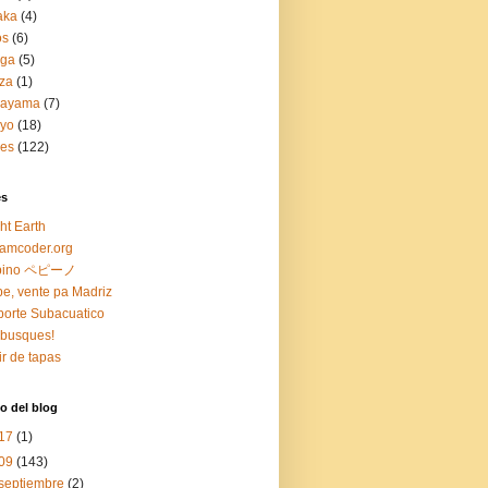
aka
(4)
os
(6)
aga
(5)
za
(1)
kayama
(7)
kyo
(18)
jes
(122)
es
ht Earth
amcoder.org
pino ペピーノ
e, vente pa Madriz
orte Subacuatico
busques!
ir de tapas
o del blog
17
(1)
09
(143)
septiembre
(2)