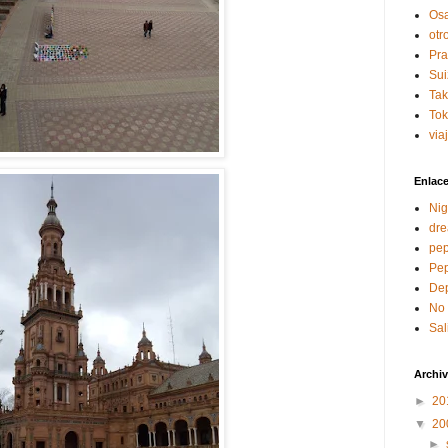
Os
otr
Pr
Sui
Ta
To
via
Enlac
Nig
dre
pe
Pep
Dep
No 
Sal
Archiv
►
20
▼
20
►