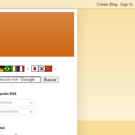
ipción RSS
ntradas
omentarios
tas