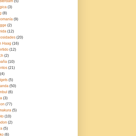
sterdam
(5)
gica
(3)
g
(8)
comanía
(9)
ugge
(2)
mida
(12)
iosidades
(20)
n Haag
(16)
ertido
(12)
ch
(2)
paña
(10)
ntos
(21)
(4)
gets
(5)
landa
(50)
anbul
(6)
ia
(3)
pon
(77)
makura
(5)
to
(10)
ndon
(2)
ra
(5)
ko
(6)