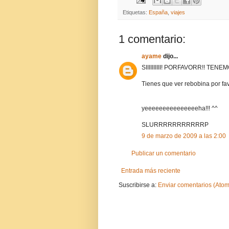
Etiquetas:
España
,
viajes
1 comentario:
ayame
dijo...
SIIIIIIIIII! PORFAVORR!! T
Tienes que ver rebobina por fav
yeeeeeeeeeeeeeeeha!!! ^^
SLURRRRRRRRRRRP
9 de marzo de 2009 a las 2:00
Publicar un comentario
Entrada más reciente
Suscribirse a:
Enviar comentarios (Atom