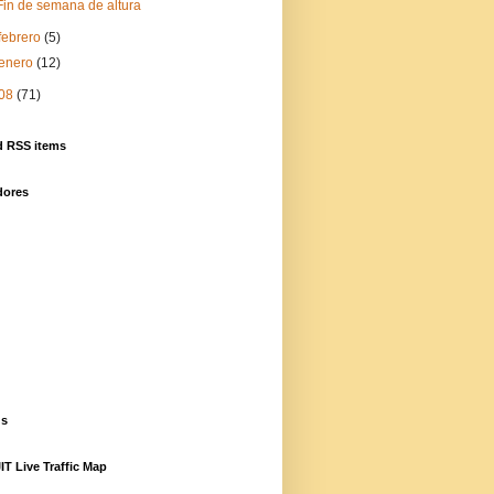
Fin de semana de altura
febrero
(5)
enero
(12)
08
(71)
d RSS items
dores
gs
T Live Traffic Map