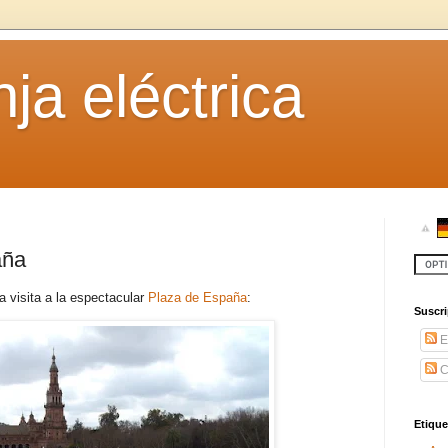
ja eléctrica
aña
a visita a la espectacular
Plaza de España
:
Suscr
E
C
Etique