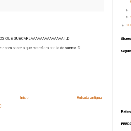
►
►
►
20
ENEMOS QUE SUECARLAAAAAAAAAAAAAA!! :D
Share
or para saber a que me refiero con lo de suecar :D
Segui
Inicio
Entrada antigua
)
Ratin
FEEDJI