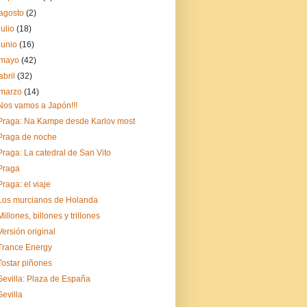
agosto
(2)
julio
(18)
junio
(16)
mayo
(42)
abril
(32)
marzo
(14)
Nos vamos a Japón!!!
Praga: Na Kampe desde Karlov most
Praga de noche
Praga: La catedral de San Vito
Praga
Praga: el viaje
Los murcianos de Holanda
Millones, billones y trillones
Versión original
Trance Energy
Tostar piñones
Sevilla: Plaza de España
Sevilla