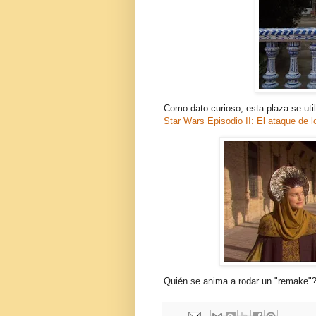
Como dato curioso, esta plaza se util
Star Wars Episodio II: El ataque de l
Quién se anima a rodar un "remake"?