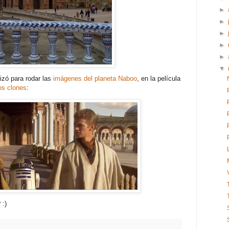
►
►
►
►
►
▼
izó para rodar las
imágenes del planeta Naboo
, en la película
os clones
:
 :)